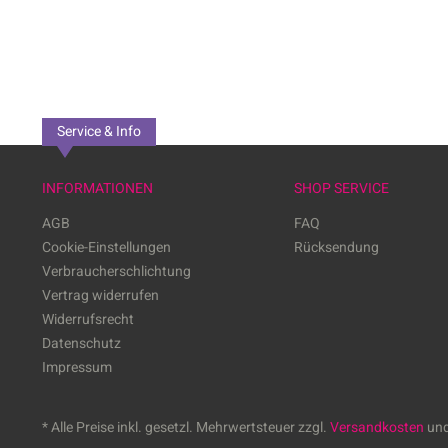
Service & Info
INFORMATIONEN
SHOP SERVICE
AGB
FAQ
Cookie-Einstellungen
Rücksendung
Verbraucherschlichtung
Vertrag widerrufen
Widerrufsrecht
Datenschutz
Impressum
* Alle Preise inkl. gesetzl. Mehrwertsteuer zzgl.
Versandkosten
und