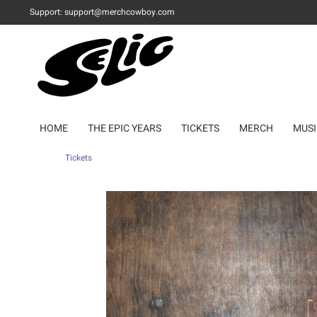
Support: support@merchcowboy.com
HOME
THE EPIC YEARS
TICKETS
MERCH
MUSI
Tickets