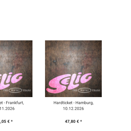
t - Frankfurt,
Hardticket - Hamburg,
Hardticke
11.2026
10.12.2026
,05 € *
47,80 € *