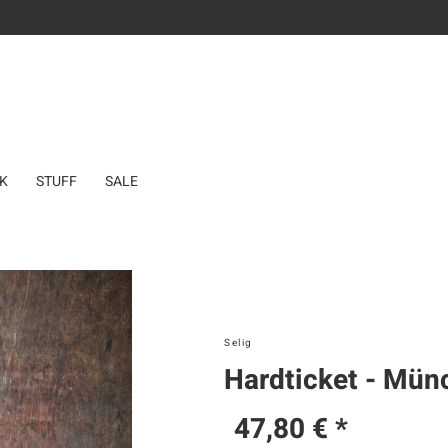
K
STUFF
SALE
Selig
Hardticket - Mün
47,80 € *