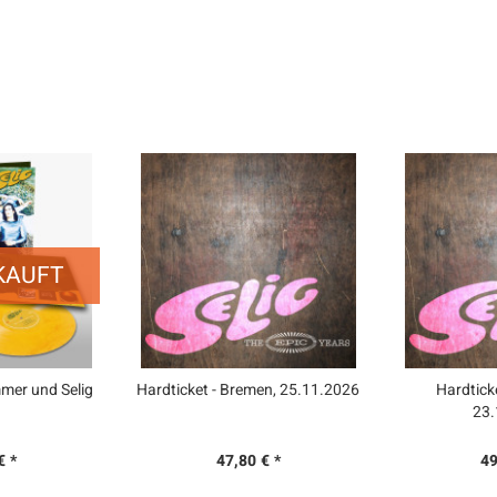
KAUFT
mmer und Selig
Hardticket - Bremen, 25.11.2026
Hardticke
23.
€ *
47,80 € *
49